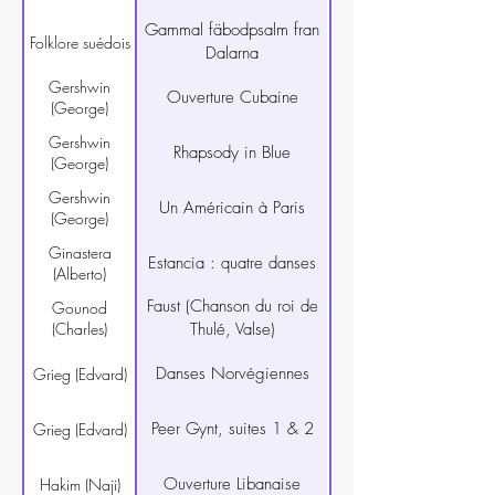
Gammal fäbodpsalm fran
Folklore suédois
Dalarna
Gershwin
Ouverture Cubaine
(George)
Gershwin
Rhapsody in Blue
(George)
Gershwin
Un Américain à Paris
(George)
Ginastera
Estancia : quatre danses
(Alberto)
Faust (Chanson du roi de
Gounod
(Charles)
Thulé, Valse)
Danses Norvégiennes
Grieg (Edvard)
Peer Gynt, suites 1 & 2
Grieg (Edvard)
Ouverture Libanaise
Hakim (Naji)