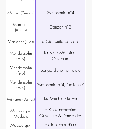
Symphonie n°4
Mahler (Gustav)
Marquez
Danzon n°2
(Arturo)
Le Cid, suite de ballet
Massenet (Jules)
La Belle Mélusine,
Mendelssohn
(Felix)
Ouverture
Mendelssohn
Songe d'une nuit d'été
(Felix)
Mendelssohn
Symphonie n°4, "Italienne"​
(Felix)
Le Boeuf sur le toit
Milhaud (Darius)
La Khovanchtchina,
Moussorgski
Ouverture & Danse des
(Modeste)
esclaves perses
Les Tableaux d’une
Moussorgski