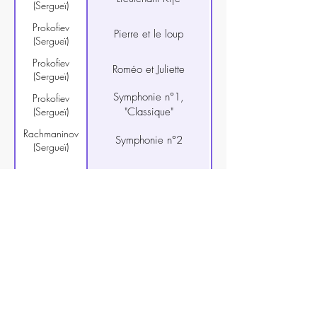
(Sergueï)
Prokofiev
Pierre et le loup
(Sergueï)
Prokofiev
Roméo et Juliette
(Sergueï)
Symphonie n°1,
Prokofiev
(Sergueï)
"Classique"
Rachmaninov
Symphonie n°2
(Sergueï)
Alborada del Gracioso
Ravel (Maurice)
Concerto pour la main
Ravel (Maurice)
gauche
Concerto pour piano en
Ravel (Maurice)
sol
La Valse
Ravel (Maurice)
Le Tombeau de Couperin