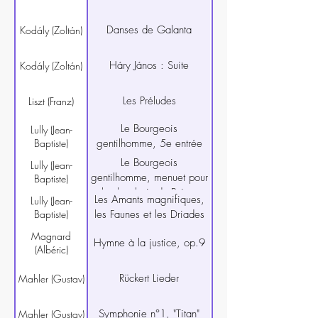
Danses de Galanta
Kodály (Zoltán)
Háry János : Suite
Kodály (Zoltán)
Les Préludes
Liszt (Franz)
Le Bourgeois
Lully (Jean-
Baptiste)
gentilhomme, 5e entrée
Le Bourgeois
Lully (Jean-
gentilhomme, menuet pour
Baptiste)
les hautbois du Poitou
Les Amants magnifiques,
Lully (Jean-
Baptiste)
les Faunes et les Driades
Magnard
Hymne à la justice, op.9
(Albéric)
Rückert Lieder
Mahler (Gustav)
Symphonie n°1, "Titan"
Mahler (Gustav)