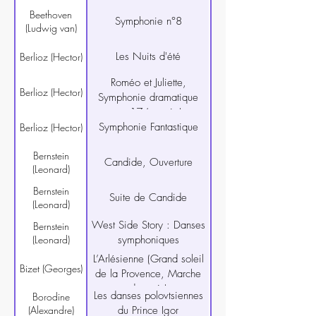
Beethoven
Symphonie n°8
(Ludwig van)
Les Nuits d'été
Berlioz (Hector)
Roméo et Juliette,
Berlioz (Hector)
Symphonie dramatique
op.17 (extraits)
Symphonie Fantastique
Berlioz (Hector)
Bernstein
Candide, Ouverture
(Leonard)
Bernstein
Suite de Candide
(Leonard)
West Side Story : Danses
Bernstein
(Leonard)
symphoniques
L’Arlésienne (Grand soleil
Bizet (Georges)
de la Provence, Marche
des rois)
Les danses polovtsiennes
Borodine
(Alexandre)
du Prince Igor