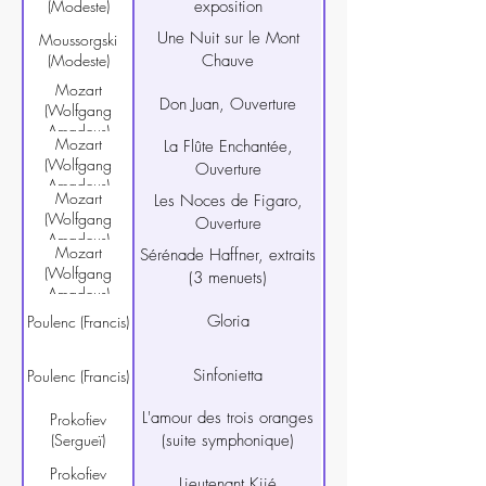
(Modeste)
exposition
Une Nuit sur le Mont
Moussorgski
(Modeste)
Chauve
Mozart
Don Juan, Ouverture
(Wolfgang
Amadeus)
Mozart
La Flûte Enchantée,
(Wolfgang
Ouverture
Amadeus)
Mozart
Les Noces de Figaro,
(Wolfgang
Ouverture
Amadeus)
Mozart
Sérénade Haffner, extraits
(Wolfgang
(3 menuets)
Amadeus)
Gloria
Poulenc (Francis)
Sinfonietta
Poulenc (Francis)
L'amour des trois oranges
Prokofiev
(Sergueï)
(suite symphonique)
Prokofiev
Lieutenant Kijé