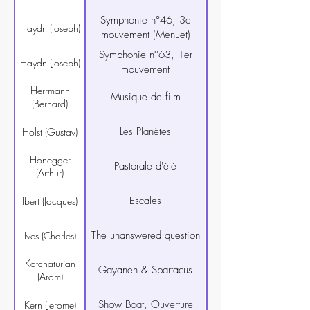
Symphonie n°46, 3e
Haydn (Joseph)
mouvement (Menuet)
Symphonie n°63, 1er
Haydn (Joseph)
mouvement
Herrmann
Musique de film
(Bernard)
Les Planètes
Holst (Gustav)
Honegger
Pastorale d'été
(Arthur)
Escales
Ibert (Jacques)
The unanswered question
Ives (Charles)
Katchaturian
Gayaneh & Spartacus
(Aram)
Show Boat, Ouverture
Kern (Jerome)