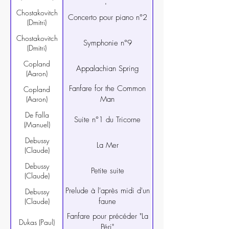
voyageurs de commerce,
Chostakovitch
Concerto pour piano n°2
Couplets de la Rose)
(Dmitri)
Chostakovitch
Symphonie n°9
(Dmitri)
Copland
Appalachian Spring
(Aaron)
Fanfare for the Common
Copland
(Aaron)
Man​
De Falla
Suite n°1 du Tricorne
(Manuel)
Debussy
La Mer
(Claude)
Debussy
Petite suite
(Claude)
Prelude à l'après midi d'un
Debussy
(Claude)
faune
Fanfare pour précéder "La
Dukas (Paul)
Péri"